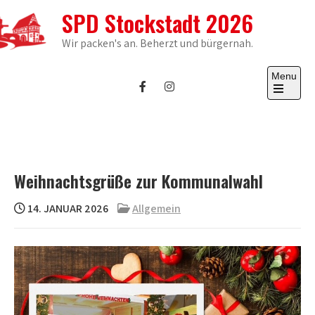
Skip
SPD Stockstadt 2026
to
content
Wir packen's an. Beherzt und bürgernah.
Menu
Open
the
main
menu
Weihnachtsgrüße zur Kommunalwahl
14. JANUAR 2026
Allgemein