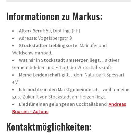
Informationen zu Markus:
Alter/ Beruf:
59, Dipl-Ing. (FH)
Adresse:
Vogelsbergstr. 9
Stockstädter Lieblingsorte:
Mainufer und
Waldschwimmbad.
Was mir in Stockstadt am Herzen liegt
…aktives
Gemeindeleben und Erhalt der Wirtschaftskraft​.
Meine Leidenschaft gilt
…dem Naturpark Spessart
e.V. ​
Ich möchte in den Marktgemeindera
t…weil mir eine
gute Zukunft von Stockstadt am Herzen liegt​.
Lied für einen gelungenen Cocktailabend
:
Andreas
Bourani – Auf uns
Kontaktmöglichkeiten: