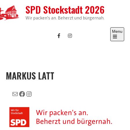
Skip
SPD Stockstadt 2026
to
content
Wir packen's an. Beherzt und bürgernah.
Menu
Open
the
main
menu
MARKUS LATT
E-Mail
Facebook
Instagram