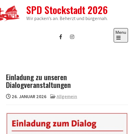
Skip
SPD Stockstadt 2026
to
content
Wir packen's an. Beherzt und bürgernah.
Menu
Open
the
main
menu
Einladung zu unseren
Dialogveranstaltungen
26. JANUAR 2026
Allgemein