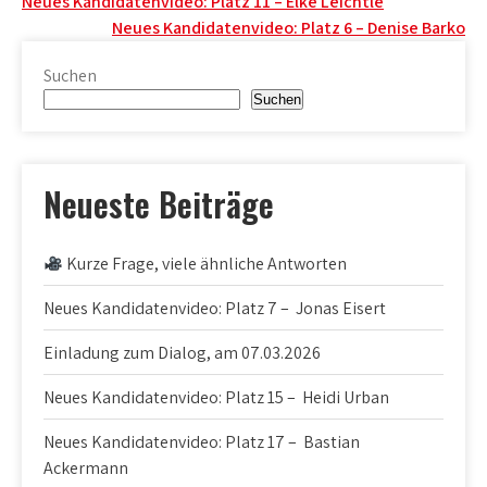
Beitragsnavigation
Neues Kandidatenvideo: Platz 11 – Elke Leichtle
Neues Kandidatenvideo: Platz 6 – Denise Barko
Suchen
Suchen
Neueste Beiträge
Kurze Frage, viele ähnliche Antworten
Neues Kandidatenvideo: Platz 7 – Jonas Eisert
Einladung zum Dialog, am 07.03.2026
Neues Kandidatenvideo: Platz 15 – Heidi Urban
Neues Kandidatenvideo: Platz 17 – Bastian
Ackermann