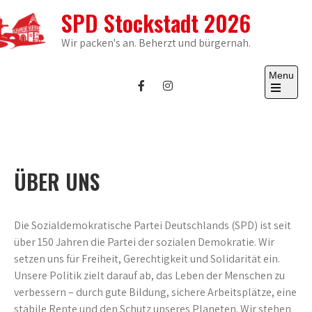
Skip
SPD Stockstadt 2026
to
content
Wir packen's an. Beherzt und bürgernah.
Menu
Open
the
main
menu
ÜBER UNS
Die Sozialdemokratische Partei Deutschlands (SPD) ist seit
über 150 Jahren die Partei der sozialen Demokratie. Wir
setzen uns für Freiheit, Gerechtigkeit und Solidarität ein.
Unsere Politik zielt darauf ab, das Leben der Menschen zu
verbessern – durch gute Bildung, sichere Arbeitsplätze, eine
stabile Rente und den Schutz unseres Planeten. Wir stehen